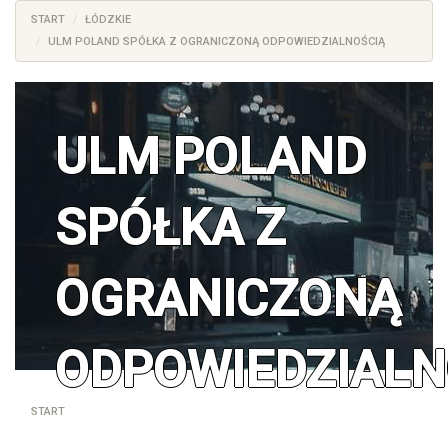
START
ŁÓDZKIE
ULM POLAND SPÓŁKA Z OGRANICZONĄ ODPOWIEDZIALNOŚCIĄ
ULM POLAND
SPÓŁKA Z
OGRANICZONĄ
ODPOWIEDZIALN
START