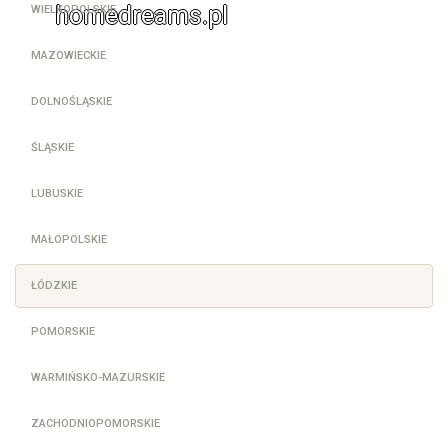
homedreams.pl
WIELKOPOLSKIE
MAZOWIECKIE
DOLNOŚLĄSKIE
ŚLĄSKIE
LUBUSKIE
MAŁOPOLSKIE
ŁÓDZKIE
POMORSKIE
WARMIŃSKO-MAZURSKIE
ZACHODNIOPOMORSKIE