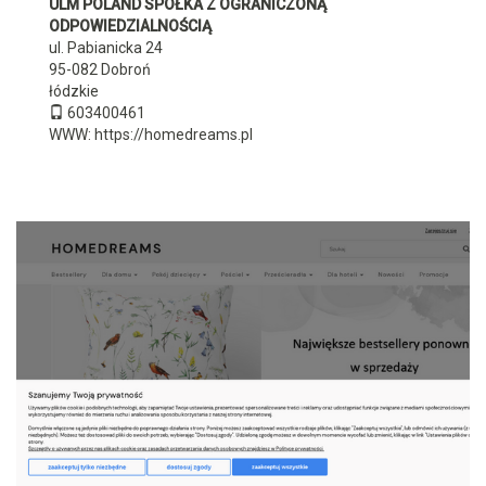
ULM POLAND SPÓŁKA Z OGRANICZONĄ
ODPOWIEDZIALNOŚCIĄ
ul. Pabianicka 24
95-082
Dobroń
łódzkie
603400461
WWW:
https://homedreams.pl