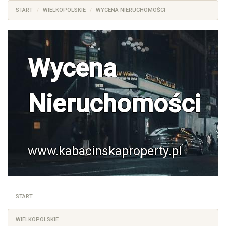
START
WIELKOPOLSKIE
WYCENA NIERUCHOMOŚCI
Wycena
Nieruchomości
www.kabacinskaproperty.pl
START
WIELKOPOLSKIE