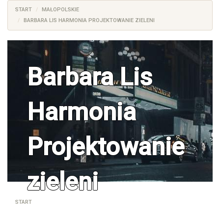
START
MAŁOPOLSKIE
BARBARA LIS HARMONIA PROJEKTOWANIE ZIELENI
Barbara Lis
Harmonia
Projektowanie
zieleni
START