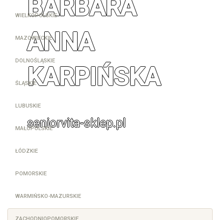
BARBARA
WIELKOPOLSKIE
ANNA
MAZOWIECKIE
DOLNOŚLĄSKIE
KARPIŃSKA
ŚLĄSKIE
LUBUSKIE
seniorvita-sklep.pl
MAŁOPOLSKIE
ŁÓDZKIE
POMORSKIE
WARMIŃSKO-MAZURSKIE
ZACHODNIOPOMORSKIE