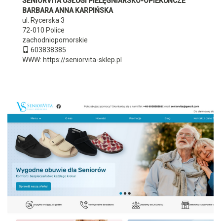
SENIORVITA USŁUGI PIELĘGNIARSKO-OPIEKUŃCZE
BARBARA ANNA KARPIŃSKA
ul. Rycerska 3
72-010
Police
zachodniopomorskie
603838385
WWW:
https://seniorvita-sklep.pl