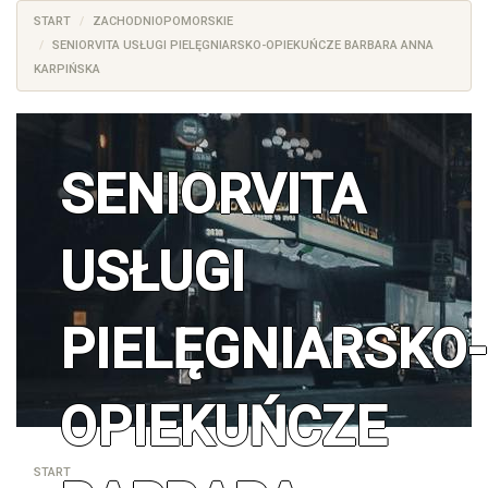
START
ZACHODNIOPOMORSKIE
SENIORVITA USŁUGI PIELĘGNIARSKO-OPIEKUŃCZE BARBARA ANNA
KARPIŃSKA
SENIORVITA
USŁUGI
PIELĘGNIARSKO-
OPIEKUŃCZE
START