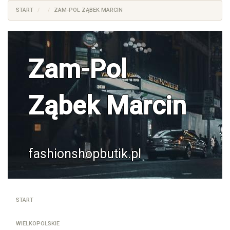
START
ZAM-POL ZĄBEK MARCIN
Zam-Pol
Ząbek Marcin
fashionshopbutik.pl
START
WIELKOPOLSKIE