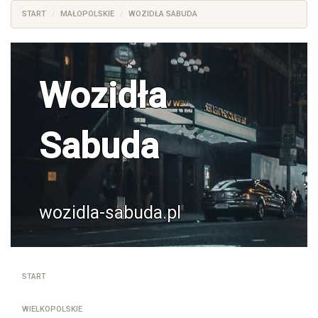
START
MAŁOPOLSKIE
WOZIDŁA SABUDA
Wozidła
Sabuda
wozidla-sabuda.pl
START
WIELKOPOLSKIE